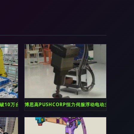
破10万台 智造强国再添新动能
博思高PUSHCORP恒力伺服浮动电动主轴 工业